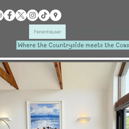
eim
Um
Ferienhäuser
Information
Verfügbarkei