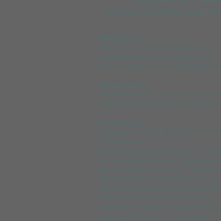
Mawgan Porth. Ideal 
Landwanderwege beginnen d
Erdgeschoss:
Offener Wohn-/Ess-/Küchenbereich
Hauptschlafzimmer mit Kingsize-Bett
Wetroom-Badezimmer mit Badewanne 
Obergeschoss:
Zweibettzimmer (auf Wunsch zusammen
Ensuite-Badezimmer mit WC, Dusche
Ausstattung:
Badezimmer mit beleuchtetem Rasiersp
Schlafzimmern
Wohnbereich mit terrestrischem TV (lei
Voll ausgestattete Küche: Doppelbackof
Geschirrspüler, Mikrowelle, Filterkaff
Waschmaschine und Bügeleinrichtung
Bettwäsche aus ägyptischer Baumwol
werden gestellt (keine Strandtücher)
Erdwärme-Fußbodenheizung und Holzofen
(weiteres Holz ist vor Ort erhältlich)