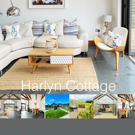
Harlyn Cottage
tigen Öko-Ferienhäusern in ruhiger und abgeschi